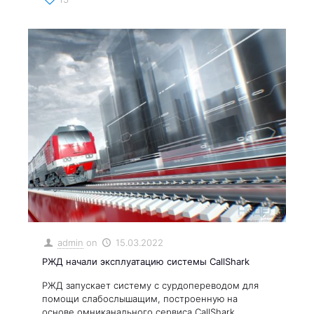
admin
on
15.03.2022
РЖД начали эксплуатацию системы CallShark
РЖД запускает систему с сурдопереводом для
помощи слабослышащим, построенную на
основе омниканального сервиса CallShark.